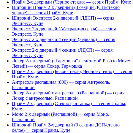
Прайм 2-х дверный (Черное стекло)
— серия
Прайм
,
Купе
Широкий Прайм 2-х дверный (3 секции ДСП/стекло
черное)
— серия
Прайм
,
Купе
Широкий Экспресс 2-х дверный (ЛДСП)
— серия
Экспресс
,
Купе
Экспресс 2-х дверный (Абстракция серая)
— серия
Экспресс
,
Купе
Экспресс 2-х дверный 4 секции (Зеркало)
— серия
Экспресс
,
Купе
Экспресс 2-х дверный 4 секции (ЛДСП)
— серия
Экспресс
,
Купе
Локер 2-х дверный ("Гармошка" с системой Push to Move/
Левый)
— серия
Локер
,
Гармошка
Прайм 2-х дверный (Белое стекло, Черное стекло)
— серия
Прайм
,
Купе
Антресоль распашная (800)
— серия
Антресоль
,
Распашной
Локер 2-х дверный с антресолью (Распашной)
— серия
Локер с антресолью
,
Распашной
Прайм 2-х дверный (Стекло фисташка)
— серия
Прайм
,
Купе
Моно 2-х дверный (Распашной)
— серия
Моно
,
Распашной
Широкий Прайм 2-х дверный (3 секции ДСП/стекло
белое)
— серия
Прайм
,
Купе