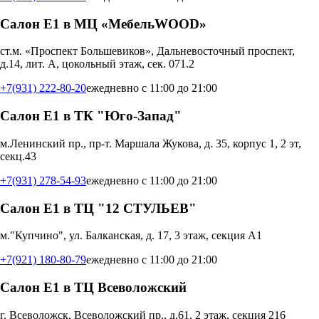
Салон Е1 в МЦ «МебельWOOD»
ст.м. «Проспект Большевиков», Дальневосточный проспект,
д.14, лит. А, цокольный этаж, сек. 071.2
+7(931) 222-80-20
ежедневно с 11:00 до 21:00
Салон Е1 в ТК "Юго-Запад"
м.Ленинский пр., пр-т. Маршала Жукова, д. 35, корпус 1, 2 эт,
секц.43
+7(931) 278-54-93
ежедневно с 11:00 до 21:00
Салон Е1 в ТЦ "12 СТУЛЬЕВ"
м."Купчино", ул. Балканская, д. 17, 3 этаж, секция А1
+7(921) 180-80-79
ежедневно с 11:00 до 21:00
Салон Е1 в ТЦ Всеволожский
г. Всеволожск, Всеволожский пр., д.61, 2 этаж, секция 216