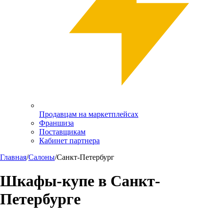
Продавцам на маркетплейсах
Франшиза
Поставщикам
Кабинет партнера
Главная
/
Салоны
/
Санкт-Петербург
Шкафы-купе в
Санкт-
Петербурге