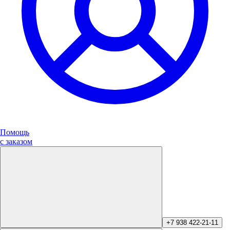
Помощь
с заказом
+7 938 422-21-11