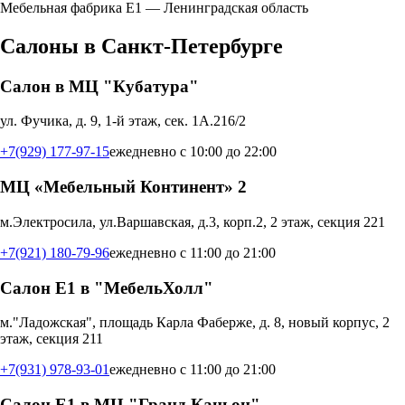
Мебельная фабрика Е1 —
Ленинградская область
Салоны в
Санкт-Петербурге
Cалон в МЦ "Кубатура"
ул. Фучика, д. 9, 1-й этаж, сек. 1А.216/2
+7(929) 177-97-15
ежедневно с 10:00 до 22:00
МЦ «Мебельный Континент» 2
м.Электросила, ул.Варшавская, д.3, корп.2, 2 этаж, секция 221
+7(921) 180-79-96
ежедневно с 11:00 до 21:00
Салон Е1 в "МебельХолл"
м."Ладожская", площадь Карла Фаберже, д. 8, новый корпус, 2
этаж, секция 211
+7(931) 978-93-01
ежедневно с 11:00 до 21:00
Салон Е1 в МЦ "Гранд Каньон"