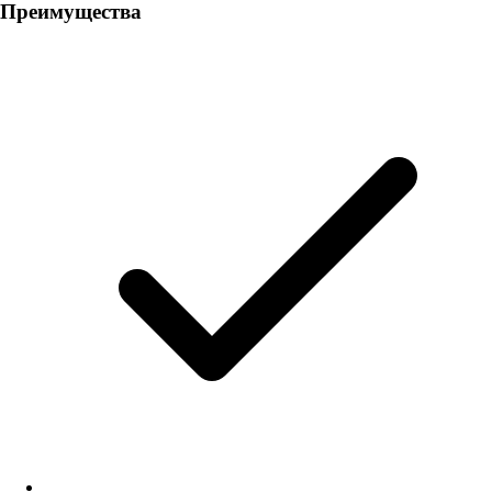
Преимущества