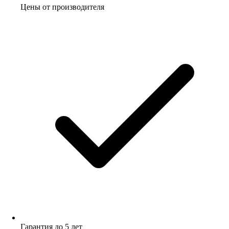
Цены от производителя
Гарантия до 5 лет