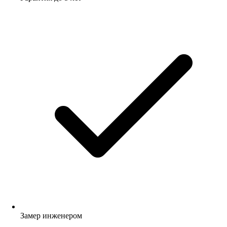
Замер инженером