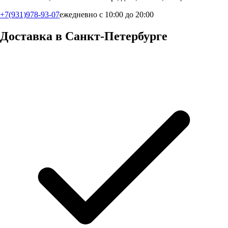
+7(931)978-93-07
ежедневно с 10:00 до 20:00
Доставка в
Санкт-Петербурге