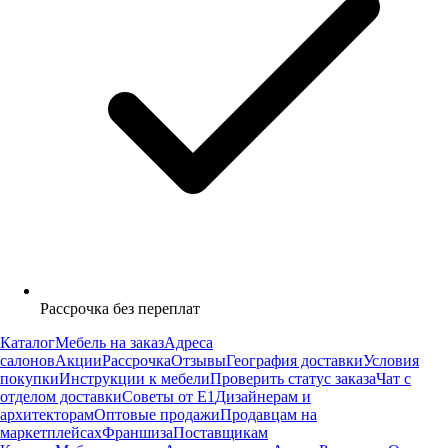
Рассрочка без переплат
Каталог
Мебель на заказ
Адреса
салонов
Акции
Рассрочка
Отзывы
География доставки
Условия
покупки
Инструкции к мебели
Проверить статус заказа
Чат с
отделом доставки
Советы от Е1
Дизайнерам и
архитекторам
Оптовые продажи
Продавцам на
маркетплейсах
Франшиза
Поставщикам