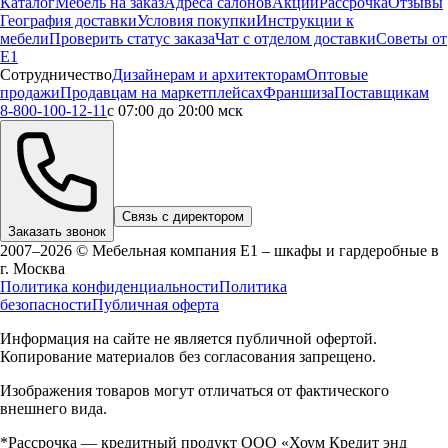
Каталог
Мебель на заказ
Адреса салонов
Акции
Рассрочка
Отзывы
География доставки
Условия покупки
Инструкции к
мебели
Проверить статус заказа
Чат с отделом доставки
Советы от
Е1
Сотрудничество
Дизайнерам и архитекторам
Оптовые
продажи
Продавцам на маркетплейсах
Франшиза
Поставщикам
8-800-100-12-11
с 07:00 до 20:00 мск
Связь с директором
Заказать звонок
2007–2026 © Мебельная компания Е1 – шкафы и гардеробные в
г.
Москва
Политика конфиденциальности
Политика
безопасности
Публичная оферта
Информация на сайте не является публичной офертой.
Копирование материалов без согласования запрещено.
Изображения товаров могут отличаться от фактического
внешнего вида.
*Рассрочка — кредитный продукт ООО «Хоум Кредит энд