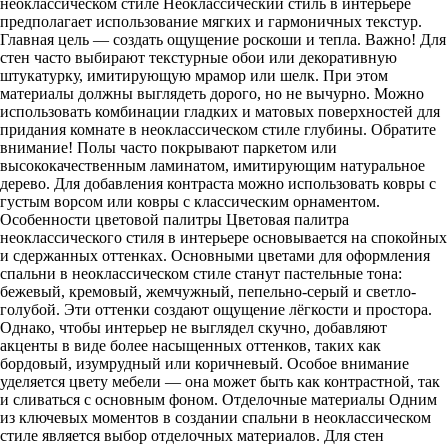
неоклассическом стиле Неоклассический стиль в интерьере
предполагает использование мягких и гармоничных текстур.
Главная цель — создать ощущение роскоши и тепла. Важно! Для
стен часто выбирают текстурные обои или декоративную
штукатурку, имитирующую мрамор или шелк. При этом
материалы должны выглядеть дорого, но не вычурно. Можно
использовать комбинации гладких и матовых поверхностей для
придания комнате в неоклассическом стиле глубины. Обратите
внимание! Полы часто покрывают паркетом или
высококачественным ламинатом, имитирующим натуральное
дерево. Для добавления контраста можно использовать ковры с
густым ворсом или ковры с классическим орнаментом.
Особенности цветовой палитры Цветовая палитра
неоклассического стиля в интерьере основывается на спокойных
и сдержанных оттенках. Основными цветами для оформления
спальни в неоклассическом стиле станут пастельные тона:
бежевый, кремовый, жемчужный, пепельно-серый и светло-
голубой. Эти оттенки создают ощущение лёгкости и простора.
Однако, чтобы интерьер не выглядел скучно, добавляют
акценты в виде более насыщенных оттенков, таких как
бордовый, изумрудный или коричневый. Особое внимание
уделяется цвету мебели — она может быть как контрастной, так
и сливаться с основным фоном. Отделочные материалы Одним
из ключевых моментов в создании спальни в неоклассическом
стиле является выбор отделочных материалов. Для стен