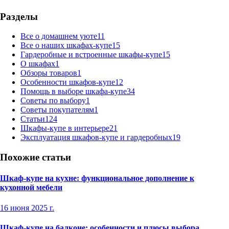
Разделы
Все о домашнем уюте
11
Все о наших шкафах-купе
15
Гардеробные и встроенные шкафы-купе
15
О шкафах
1
Обзоры товаров
1
Особенности шкафов-купе
12
Помощь в выборе шкафа-купе
34
Советы по выбору
1
Советы покупателям
1
Статьи
124
Шкафы-купе в интерьере
21
Эксплуатация шкафов-купе и гардеробных
19
Похожие статьи
Шкаф-купе на кухне: функциональное дополнение к
кухонной мебели
16 июня 2025 г.
Шкаф-купе на балконе: особенности и плюсы выбора