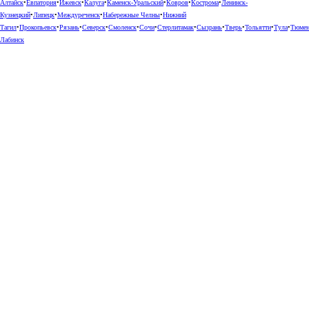
Алтайск
•
Евпатория
•
Ижевск
•
Калуга
•
Каменск-Уральский
•
Ковров
•
Кострома
•
Ленинск-
Кузнецкий
•
Липецк
•
Междуреченск
•
Набережные Челны
•
Нижний
Тагил
•
Прокопьевск
•
Рязань
•
Северск
•
Смоленск
•
Сочи
•
Стерлитамак
•
Сызрань
•
Тверь
•
Тольятти
•
Тула
•
Тюме
Лабинск