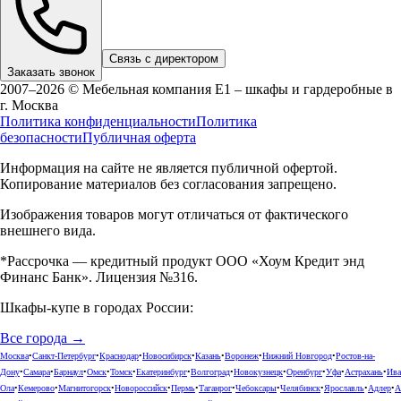
Связь с директором
Заказать звонок
2007–2026 © Мебельная компания Е1 – шкафы и гардеробные в
г.
Москва
Политика конфиденциальности
Политика
безопасности
Публичная оферта
Информация на сайте не является публичной офертой.
Копирование материалов без согласования запрещено.
Изображения товаров могут отличаться от фактического
внешнего вида.
*Рассрочка — кредитный продукт ООО «Хоум Кредит энд
Финанс Банк». Лицензия №316.
Шкафы-купе в городах России:
Все города →
Москва
•
Санкт-Петербург
•
Краснодар
•
Новосибирск
•
Казань
•
Воронеж
•
Нижний Новгород
•
Ростов-на-
Дону
•
Самара
•
Барнаул
•
Омск
•
Томск
•
Екатеринбург
•
Волгоград
•
Новокузнецк
•
Оренбург
•
Уфа
•
Астрахань
•
Ива
Ола
•
Кемерово
•
Магнитогорск
•
Новороссийск
•
Пермь
•
Таганрог
•
Чебоксары
•
Челябинск
•
Ярославль
•
Адлер
•
А