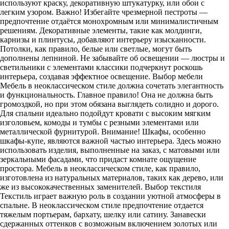
используют краску, декоративную штукатурку, или обои с
легким узором. Важно! Избегайте чрезмерной пестроты —
предпочтение отдаётся монохромным или минималистичным
решениям. Декоративные элементы, такие как молдинги,
карнизы и плинтусы, добавляют интерьеру изысканности.
Потолки, как правило, белые или светлые, могут быть
дополнены лепниной. Не забывайте об освещении — люстры и
светильники с элементами классики подчеркнут роскошь
интерьера, создавая эффектное освещение. Выбор мебели
Мебель в неоклассическом стиле должна сочетать элегантность
и функциональность. Главное правило! Она не должна быть
громоздкой, но при этом обязана выглядеть солидно и дорого.
Для спальни идеально подойдут кровати с высоким мягким
изголовьем, комоды и тумбы с резными элементами или
металлической фурнитурой. Внимание! Шкафы, особенно
шкафы-купе, являются важной частью интерьера. Здесь можно
использовать изделия, выполненные на заказ, с матовыми или
зеркальными фасадами, что придаст комнате ощущение
простора. Мебель в неоклассическом стиле, как правило,
изготовлена из натуральных материалов, таких как дерево, или
же из высококачественных заменителей. Выбор текстиля
Текстиль играет важную роль в создании уютной атмосферы в
спальне. В неоклассическом стиле предпочтение отдается
тяжелым портьерам, бархату, шелку или сатину. Занавески
сдержанных оттенков с возможным включением золотых или