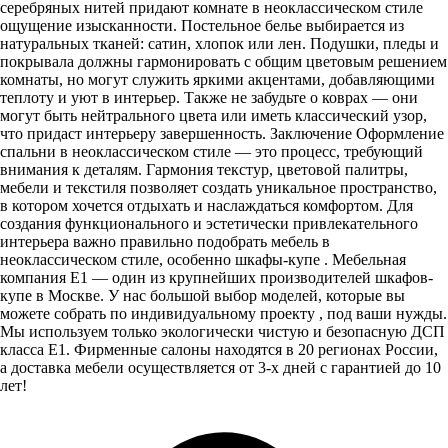
серебряных нитей придают комнате в неоклассическом стиле
ощущение изысканности. Постельное белье выбирается из
натуральных тканей: сатин, хлопок или лен. Подушки, пледы и
покрывала должны гармонировать с общим цветовым решением
комнаты, но могут служить яркими акцентами, добавляющими
теплоту и уют в интерьер. Также не забудьте о коврах — они
могут быть нейтрального цвета или иметь классический узор,
что придаст интерьеру завершенность. Заключение Оформление
спальни в неоклассическом стиле — это процесс, требующий
внимания к деталям. Гармония текстур, цветовой палитры,
мебели и текстиля позволяет создать уникальное пространство,
в котором хочется отдыхать и наслаждаться комфортом. Для
создания функционального и эстетически привлекательного
интерьера важно правильно подобрать мебель в
неоклассическом стиле, особенно шкафы-купе . Мебельная
компания E1 — один из крупнейших производителей шкафов-
купе в Москве. У нас большой выбор моделей, которые вы
можете собрать по индивидуальному проекту , под ваши нужды.
Мы используем только экологически чистую и безопасную ДСП
класса Е1. Фирменные салоны находятся в 20 регионах России,
а доставка мебели осуществляется от 3-х дней с гарантией до 10
лет!