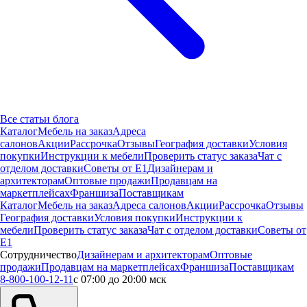
Все статьи блога
Каталог
Мебель на заказ
Адреса
салонов
Акции
Рассрочка
Отзывы
География доставки
Условия
покупки
Инструкции к мебели
Проверить статус заказа
Чат с
отделом доставки
Советы от Е1
Дизайнерам и
архитекторам
Оптовые продажи
Продавцам на
маркетплейсах
Франшиза
Поставщикам
Каталог
Мебель на заказ
Адреса салонов
Акции
Рассрочка
Отзывы
География доставки
Условия покупки
Инструкции к
мебели
Проверить статус заказа
Чат с отделом доставки
Советы от
Е1
Сотрудничество
Дизайнерам и архитекторам
Оптовые
продажи
Продавцам на маркетплейсах
Франшиза
Поставщикам
8-800-100-12-11
с 07:00 до 20:00 мск